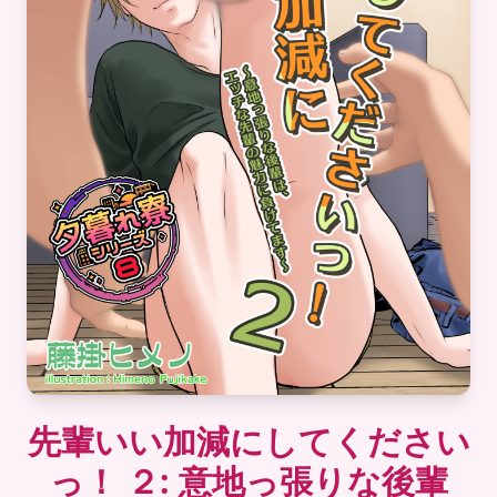
先輩いい加減にしてください
っ！ ２: 意地っ張りな後輩