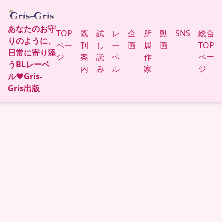
あなたのお守
TOP
既
試
レ
企
所
動
SNS
総合
りのように、
ペー
刊
し
ー
画
属
画
TOP
日常に寄り添
ジ
案
読
ベ
作
ペー
うBLレーベ
内
み
ル
家
ジ
ル♥Gris-
Gris出版