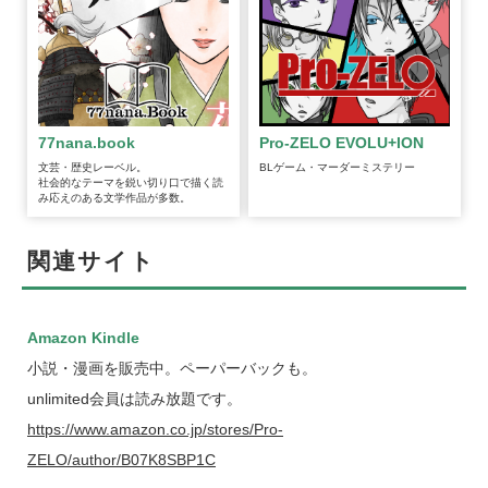
77nana.book
Pro-ZELO EVOLU+ION
文芸・歴史レーベル。
BLゲーム・マーダーミステリー
社会的なテーマを鋭い切り口で描く読
み応えのある文学作品が多数。
関連サイト
Amazon Kindle
小説・漫画を販売中。ペーパーバックも。
unlimited会員は読み放題です。
https://www.amazon.co.jp/stores/Pro-
ZELO/author/B07K8SBP1C